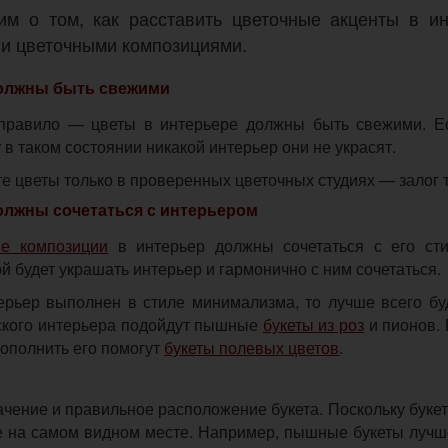
им о том, как расставить цветочные акценты в ин
 и цветочными композициями.
олжны быть свежими
правило — цветы в интерьере должны быть свежими. Ес
 в таком состоянии никакой интерьер они не украсят.
 цветы только в проверенных цветочных студиях — залог т
олжны сочетаться с интерьером
е композиции
в интерьер должны сочетаться с его сти
й будет украшать интерьер и гармонично с ним сочетаться.
ерьер выполнен в стиле минимализма, то лучше всего бу
ского интерьера подойдут пышные
букеты из роз
и пионов.
дополнить его помогут
букеты полевых цветов
.
чение и правильное расположение букета. Поскольку букет
е на самом видном месте. Например, пышные букеты лучше