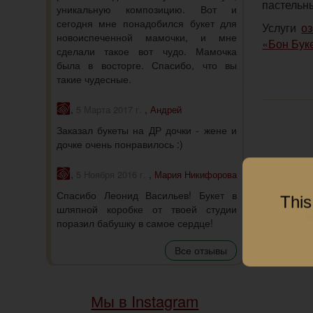
пастельны
уникальную композицию. Вот и
сегодня мне понадобился букет для
Услуги
о
новоиспеченной мамочки, и мне
«Бон Бук
сделали такое вот чудо. Мамочка
была в восторге. Спасибо, что вы
такие чудесные.
,
,
5 Марта 2017 г.
Андрей
Заказал букеты на ДР дочки - жене и
дочке очень понравилось :)
,
,
5 Ноября 2016 г.
Мария Никифорова
Спасибо Леонид Васильев! Букет в
This
шляпной коробке от твоей студии
поразил бабушку в самое сердце!
Все отзывы
Мы в Instagram