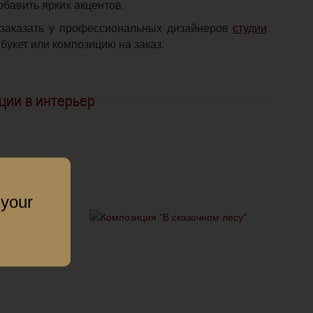
обавить ярких акцентов.
заказать у профессиональных дизайнеров
студии
букет или композицию на заказ.
ции в интерьер
 your