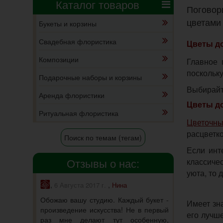
Каталог товаров
Поговор
цветами
Букеты и корзины
Свадебная флористика
Цветы д
Композиции
Главное 
поскольку
Подарочные наборы и корзины
Выбирайте
Аренда флористики
Цветы д
Ритуальная флористика
Цветочны
расцветко
Поиск по темам (тегам)
Если инт
Отзывы о нас:
классиче
уюта, то 
,
,
6 Августа 2017 г.
Нина
Обожаю вашу студию. Каждый букет -
Имеет зна
произведение искусства! Не в первый
его лучш
раз мне делают тут особенную,