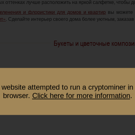
х оттенках лучше расположить на яркой салфетке, чтобы д
зеленения и флористики для домов и квартир
вы можете 
ет»
. Сделайте интерьер своего дома более уютным, заказав 
Букеты и цветочные компози
 website attempted to run a cryptominer in
browser.
Click here for more information
.